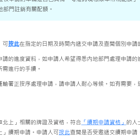
地部門註銷有關配額。
，可
按此
在指定的日期及時間內遞交申請及查閲個別申請
申請的進度資料，如申請人希望得悉內地部門處理申請的
所需進行的手續。
運輸署正按序處理申請，請申請人耐心等候。如有需要，
車北上」相關的牌證及資格，符合
「續期申請資格」
的人
上」續期申請。申請人可
按此
查閲是否受邀遞交續期申請