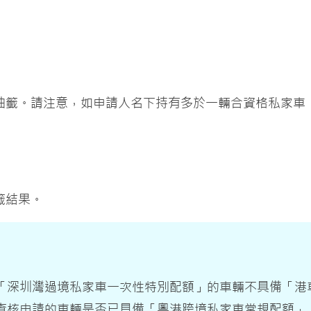
抽籤。請注意，如申請人名下持有多於一輛合資格私家車
籤結果。
「深圳灣過境私家車一次性特別配額」的車輛不具備「港
查核申請的車輛是否已具備「粵港跨境私家車常規配額」