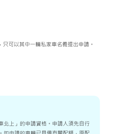
，只可以其中一輛私家車名義提出申請。
車北上」的申請資格。申請人須先自行
。如申請的車輛已具備有關配額，原配