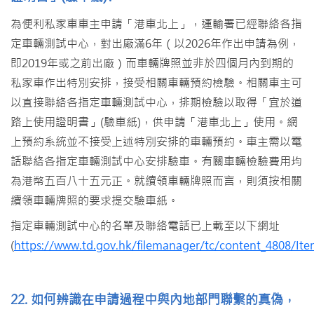
為便利私家車車主申請「港車北上」，運輸署已經聯絡各指
定車輛測試中心，對出廠滿6年（以2026年作出申請為例，
即2019年或之前出廠）而車輛牌照並非於四個月內到期的
私家車作出特別安排，接受相關車輛預約檢驗。相關車主可
以直接聯絡各指定車輛測試中心，排期檢驗以取得「宜於道
路上使用證明書」(驗車紙)，供申請「港車北上」使用。網
上預約系統並不接受上述特別安排的車輛預約。車主需以電
話聯絡各指定車輛測試中心安排驗車。有關車輛檢驗費用均
為港幣五百八十五元正。就續領車輛牌照而言，則須按相關
續領車輛牌照的要求提交驗車紙。
指定車輛測試中心的名單及聯絡電話已上載至以下網址
(
https://www.td.gov.hk/filemanager/tc/content_4808/It
22. 如何辨識在申請過程中與內地部門聯繫的真偽，