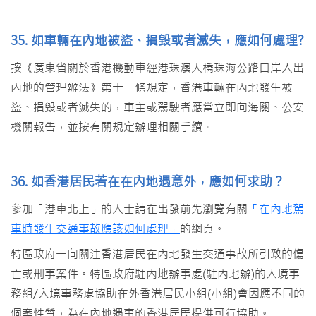
35. 如車輛在內地被盜、損毀或者滅失，應如何處理?
按《廣東省關於香港機動車經港珠澳大橋珠海公路口岸入出
內地的管理辦法》第十三條規定，香港車輛在內地發生被
盜、損毀或者滅失的，車主或駕駛者應當立即向海關、公安
機關報告，並按有關規定辦理相關手續。
36. 如香港居民若在在內地遇意外，應如何求助？
參加「港車北上」的人士請在出發前先瀏覽有關
「在內地駕
車時發生交通事故應該如何處理」
的網頁。
特區政府一向關注香港居民在內地發生交通事故所引致的傷
亡或刑事案件。特區政府駐內地辦事處(駐內地辦)的入境事
務組/入境事務處協助在外香港居民小組(小組)會因應不同的
個案性質，為在內地遇事的香港居民提供可行協助。