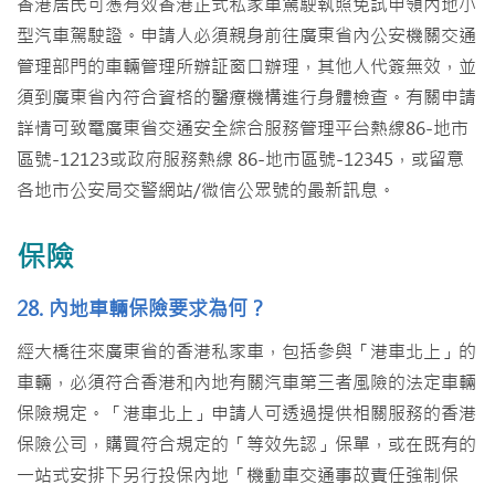
香港居民可憑有效香港正式私家車駕駛執照免試申領內地小
型汽車駕駛證。申請人必須親身前往廣東省內公安機關交通
管理部門的車輛管理所辦証窗口辦理，其他人代簽無效，並
須到廣東省內符合資格的醫療機構進行身體檢查。有關申請
詳情可致電廣東省交通安全綜合服務管理平台熱線86-地市
區號-12123或政府服務熱線 86-地市區號-12345，或留意
各地市公安局交警網站/微信公眾號的最新訊息。
保險
28. 內地車輛保險要求為何？
經大橋往來廣東省的香港私家車，包括參與「港車北上」的
車輛，必須符合香港和內地有關汽車第三者風險的法定車輛
保險規定。「港車北上」申請人可透過提供相關服務的香港
保險公司，購買符合規定的「等效先認」保單，或在既有的
一站式安排下另行投保內地「機動車交通事故責任強制保