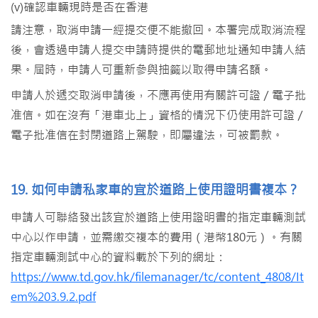
(v)確認車輛現時是否在香港
請注意，取消申請一經提交便不能撤回。本署完成取消流程
後，會透過申請人提交申請時提供的電郵地址通知申請人結
果。屆時，申請人可重新參與抽籤以取得申請名額。
申請人於遞交取消申請後，不應再使用有關許可證／電子批
准信。如在沒有「港車北上」資格的情況下仍使用許可證／
電子批准信在封閉道路上駕駛，即屬違法，可被罰款。
19. 如何申請私家車的宜於道路上使用證明書複本？
申請人可聯絡發出該宜於道路上使用證明書的指定車輛測試
中心以作申請，並需繳交複本的費用（港幣180元）。有關
指定車輛測試中心的資料載於下列的網址：
https://www.td.gov.hk/filemanager/tc/content_4808/It
em%203.9.2.pdf