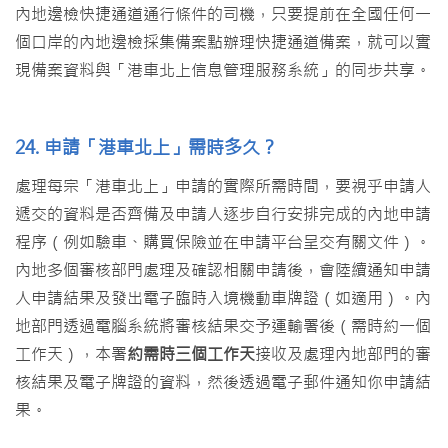
內地邊檢快捷通道通行條件的司機，只要提前在全國任何一
個口岸的內地邊檢採集備案點辦理快捷通道備案，就可以實
現備案資料與「港車北上信息管理服務系統」的同步共享。
24. 申請「港車北上」需時多久？
處理每宗「港車北上」申請的實際所需時間，要視乎申請人
遞交的資料是否齊備及申請人逐步自行安排完成的內地申請
程序（例如驗車、購買保險並在申請平台呈交有關文件）。
內地多個審核部門處理及確認相關申請後，會陸續通知申請
人申請結果及發出電子臨時入境機動車牌證（如適用）。內
地部門透過電腦系統將審核結果交予運輸署後（需時約一個
工作天），本署
約需時三個工作天
接收及處理內地部門的審
核結果及電子牌證的資料，然後透過電子郵件通知你申請結
果。