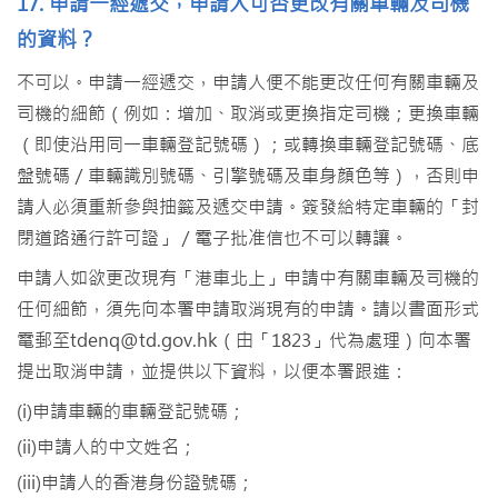
17. 申請一經遞交，申請人可否更改有關車輛及司機
的資料？
不可以。申請一經遞交，申請人便不能更改任何有關車輛及
司機的細節（例如：增加、取消或更換指定司機；更換車輛
（即使沿用同一車輛登記號碼）；或轉換車輛登記號碼、底
盤號碼／車輛識別號碼、引擎號碼及車身顔色等），否則申
請人必須重新參與抽籤及遞交申請。簽發給特定車輛的「封
閉道路通行許可證」／電子批准信也不可以轉讓。
申請人如欲更改現有「港車北上」申請中有關車輛及司機的
任何細節，須先向本署申請取消現有的申請。請以書面形式
電郵至tdenq@td.gov.hk（由「1823」代為處理）向本署
提出取消申請，並提供以下資料，以便本署跟進：
(i)申請車輛的車輛登記號碼；
(ii)申請人的中文姓名；
(iii)申請人的香港身份證號碼；