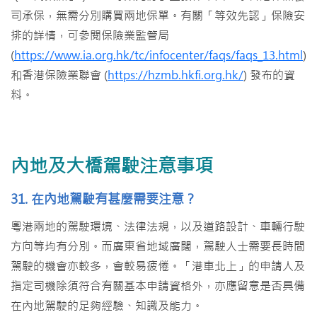
司承保，無需分別購買兩地保單。有關「等效先認」保險安
排的詳情，可參閱保險業監管局
(
https://www.ia.org.hk/tc/infocenter/faqs/faqs_13.html
)
和香港保險業聯會 (
https://hzmb.hkfi.org.hk/
) 發布的資
料。
內地及大橋駕駛注意事項
31. 在內地駕駛有甚麼需要注意？
粵港兩地的駕駛環境、法律法規，以及道路設計、車輛行駛
方向等均有分別。而廣東省地域廣闊，駕駛人士需要長時間
駕駛的機會亦較多，會較易疲倦。「港車北上」的申請人及
指定司機除須符合有關基本申請資格外，亦應留意是否具備
在內地駕駛的足夠經驗、知識及能力。