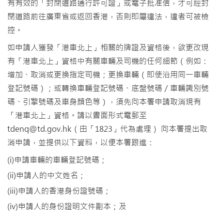
有有效的「封閉道路通行許可證」或電子批准信，才可經封
閉道路前往廣東省或返回香港，否則即屬違法，違者可被檢
控。
如申請人獲發「港車北上」相關的牌證及資格後，欲更改現
有「港車北上」資格中有關車輛及司機的任何細節（例如：
增加、取消或更換指定司機；更換車輛（即使沿用同一車輛
登記號碼）；或轉換車輛登記號碼、底盤號碼／車輛識別號
碼、引擎號碼及車身顔色等），須先向本署申請取消現有
「港車北上」資格。請以書面形式電郵至
tdenq@td.gov.hk（由「1823」代為處理） 向本署提出取
消申請，並提供以下資料，以便本署跟進：
(i)申請車輛的車輛登記號碼；
(ii)申請人的中文姓名；
(iii)申請人的香港身份證號碼；
(iv)申請人的身份證明文件副本；及