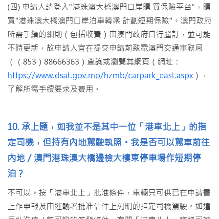
(四) 申請人請登入"港珠澳大橋澳門口岸購 買保險平台"，購
買"港珠澳大橋澳門口岸泊車轉乘 計劃短期保險"。澳門政府
所需手續的細則（包括收費）由澳門政府自行釐訂，並可能
不時更新，故申請人宜在提交申請前致電澳門交通事務局
（（853）88666363）查詢或瀏覽其網頁（網址：
https://www.dsat.gov.mo/hzmb/carpark_east.aspx
），
了解所需手續要求及費用。
10. 承上題，如我並不是其中一位「港車北上」的指
定司機，但持有內地駕駛執照。我是否可以駕車前往
內地／澳門港珠澳大橋邊檢大樓東停車場作短期停
泊？
不可以。按「港車北上」批准條件，車輛只可供已在申請書
上作申報及由運輸署批准信件上列明的指定司機駕駛。如違