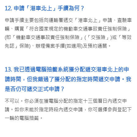
12. 申請「港車北上」手續為何？
申請手續主要包括向運輸署遞交「港車北上」申請、查驗車
輛、購買「符合國家規定的機動車交通事故責任強制保險」
(即「機動車交通事故責任強制保險」(「交強險」)或「等效
先認」保險)、辦理備案手續(如適用)及預約通關。
13. 我已透過電腦抽籤系統獲分配遞交港車北上的申
請時間，但我錯過了獲分配的指定時間遞交申請。我
是否仍可遞交正式申請？
不可以。你必須在獲電腦分配的指定十三個曆日內遞交申
請。如你未能於指定時段內遞交申請，你可選擇參與登記下
一輪的電腦抽籤。