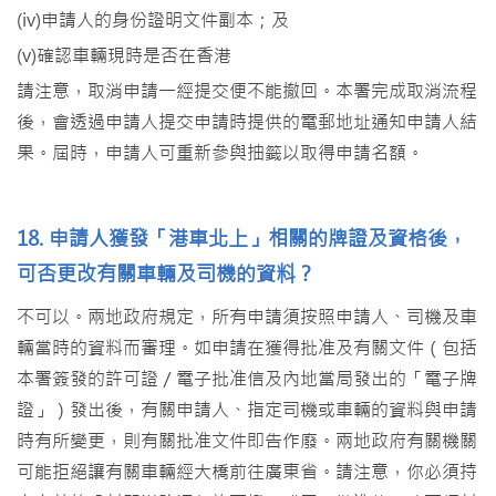
(iv)申請人的身份證明文件副本；及
(v)確認車輛現時是否在香港
請注意，取消申請一經提交便不能撤回。本署完成取消流程
後，會透過申請人提交申請時提供的電郵地址通知申請人結
果。屆時，申請人可重新參與抽籤以取得申請名額。
18. 申請人獲發「港車北上」相關的牌證及資格後，
可否更改有關車輛及司機的資料？
不可以。兩地政府規定，所有申請須按照申請人、司機及車
輛當時的資料而審理。如申請在獲得批准及有關文件（包括
本署簽發的許可證／電子批准信及內地當局發出的「電子牌
證」）發出後，有關申請人、指定司機或車輛的資料與申請
時有所變更，則有關批准文件即告作廢。兩地政府有關機關
可能拒絕讓有關車輛經大橋前往廣東省。請注意，你必須持