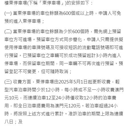
樓東停車場(下稱「東停車場」)的安排如下：
(一) 當東停車場的車位餘額為600個或以上時，申請人可免
預約進入東停車場；
(二) 當東停車場的車位餘額為少於600個時，需先網上預留
車位方可進場。預留車位方式同步簡化，申請人只需提供擬
使用停車場的車牌號碼及可接收短訊的流動電話號碼即可進
行預留。已預留車位之車輛可於成功預留起計3小時內進入
停車場，而保留車位期間，同一車輛不可再次進行預留。預
留登記不可變更，但可隨時取消；
(三) 收費方面，東停車場由2025年5月1日起更新收費，輕
型汽車泊車時間少於12小時，每小時或不足一小時收費澳門
元10元，而連續泊車12至24小時僅收取12小時的泊車費
用，即全日泊車總費用為澳門元120元。若泊車超過24小
時，將按照上述方式進行累計。准許泊車的期間上限為連續
八日；及