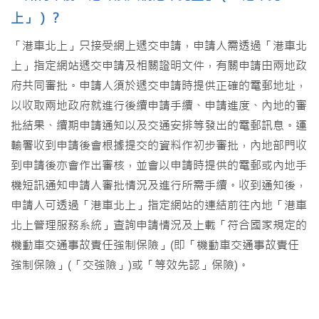
上」）？
「港車北上」只接受網上遞交申請，申請人需透過「港車北
上」指定網站遞交申請及相關證明文件，有關申請由兩地政
府共同審批。申請人須於遞交申請時提供正確的電郵地址，
以收取兩地政府就進行後續申請手續、申請進度、內地的審
批結果、續期申請通知以及交通安排等發出的電郵訊息。運
輸署收到申請後會根據提交的資料作初步審批，內地部門收
到申請後亦會作出審核，並會以申請時提供的電郵或內地手
機短訊通知申請人審批情況及進行所需手續。收到通知後，
申請人可透過「港車北上」指定網站的連結前往內地「港車
北上管理服務系統」查詢申請情況及上載「符合國家規定的
機動車交通事故責任強制保險」(即「機動車交通事故責任
強制保險」(「交強險」)或「等效先認」保險)。