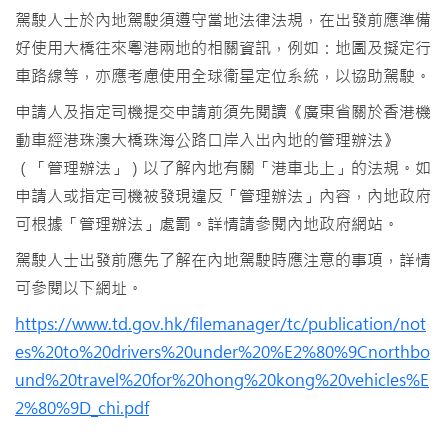
駕駛人士於內地駕駛須遵守當地法律法規，在出發前應準備
好使用大橋往來粵港兩地的相關資訊，例如：地圖及擬定行
車路線等，亦應考慮使用全球衞星定位系統，以協助駕駛。
申請人及指定司機提交申請前須先閱讀《廣東省關於香港機
動車經港珠澳大橋珠海公路口岸入出內地的管理辦法》
（「管理辦法」）以了解內地有關「港車北上」的法規。如
申請人或指定司機被發現違反「管理辦法」內容，內地政府
可根據「管理辦法」處罰。詳情請參閱內地政府網站。
駕駛人士出發前應先了解在內地駕駛時應注意的事項，詳情
可參閱以下網址。
https://www.td.gov.hk/filemanager/tc/publication/not
es%20to%20drivers%20under%20%E2%80%9Cnorthbo
und%20travel%20for%20hong%20kong%20vehicles%E
2%80%9D_chi.pdf