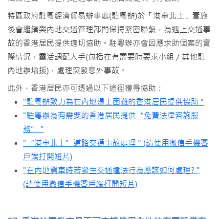
特區政府駐粵經濟貿易辦事處(駐粵辦)於「港車北上」實施
後會繼續與內地交通管理部門保持緊密聯繫，為遇上交通事
故的香港居民提供適切協助。駐粵辦亦會因應求助個案的實
際情況，靈活調配人手(包括在有需要時要求小組／其他駐
內地辦增援)，處理突發意外事故。
此外，香港居民亦可透過以下途徑獲得協助：
"駐粵辦致力為在內地遇上困難的香港居民提供協助 "
"駐粵辦為有需要的香港居民提供“免費法律咨詢服
務” "
"“港車北上”道路交通事故處理 " (請使用微信手機客
戶端打開短片)
"在內地駕車時若發生交通違法行為應該如何處理? "
(請使用微信手機客戶端打開短片)