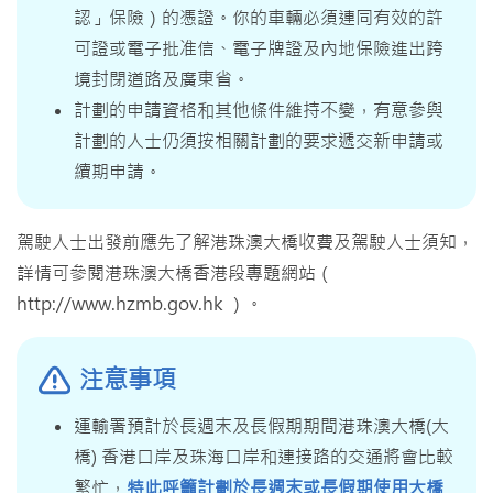
認」保險）的憑證。你的車輛必須連同有效的許
可證或電子批准信、電子牌證及內地保險進出跨
境封閉道路及廣東省。
計劃的申請資格和其他條件維持不變，有意參與
計劃的人士仍須按相關計劃的要求遞交新申請或
續期申請。
駕駛人士出發前應先了解港珠澳大橋收費及駕駛人士須知，
詳情可參閱港珠澳大橋香港段專題網站（
http://www.hzmb.gov.hk ）。
注意事項
運輸署預計於長週末及長假期期間港珠澳大橋(大
橋) 香港口岸及珠海口岸和連接路的交通將會比較
繁忙，
特此呼籲計劃於長週末或長假期使用大橋