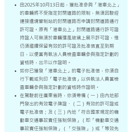
由2025年10月13日起，獲批准參與「港車北上」
的車輛將不受指定封閉道路的限制，無須因駛經
連接邊境管制站的封閉道路而申請封閉道路通行
許可證。原有「港車北上」封閉道路通行許可證
持證人可無須於車輛擋風玻璃上展示許可證，惟
仍須繼續保留有效的許可證及批准信直至到期
日，以便當有執法人員檢查車輛參與指定計劃的
資格時，出示以作證明。
如你已獲發「港車北上」的電子批准信，你須自
行下載或列印「電子批准信」以供執法人員當檢
查車輛參與指定計劃的資格時作證明。
在駕駛前往廣東省時，你須帶備（一）由內地部
門發出的有效電子牌證、（二）有效的許可證或
電子批准信；及（三）內地「符合國家規定的機
動車交通事故責任強制保險」（即「機動車交通
事故責任強制保險」（「交強險」）或「等效先