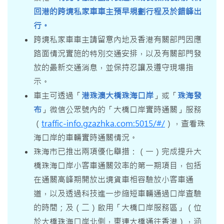
回港的跨境私家車車主預早規劃行程及於錯峰出
行。
跨境私家車車主請留意內地及香港有關部門因應
路面情況實施的特別交通安排，以及有關部門發
放的最新交通消息，並保持忍讓及遵守現場指
示。
車主可透過「
港珠澳大橋珠海口岸
」或「
珠海發
布
」微信公眾號內的「大橋口岸實時通關」服務
（
traffic-info.gzazhka.com:5015/#/
），查看珠
海口岸的車輛實時通關情況。
珠海市已推出兩項優化舉措：（一）完成提升大
橋珠海口岸小客車通關效率的第一期項目，包括
在通關高峰期開放出境貨車相容驗放小客車通
道，以及透過科技進一步縮短車輛通過口岸查驗
的時間；及（二）啟用「大橋口岸服務區」（位
於大橋珠海口岸北側，東連大橋通往香港），涵