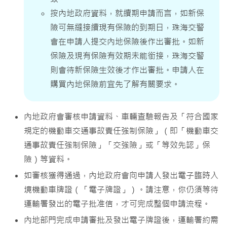
按內地政府資料，就續期申請而言，如新保
險可無縫接續現有保險的到期日，珠海交警
會在申請人提交內地保險後作出審批。如新
保險及現有保險有效期未能銜接，珠海交警
則會待新保險生效後才作出審批。申請人在
購買內地保險前宜先了解有關要求。
內地政府會審核申請資料、車輛查驗報告及「符合國家
規定的機動車交通事故責任強制保險」（即「機動車交
通事故責任強制保險」「交強險」或「等效先認」保
險）等資料。
如審核獲得通過，內地政府會向申請人發出電子臨時入
境機動車牌證（「電子牌證」）。請注意，你仍須等待
運輸署發出的電子批准信，才可完成整個申請流程。
內地部門完成申請審批及發出電子牌證後，運輸署約需