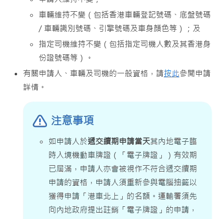
車輛維持不變（包括香港車輛登記號碼、底盤號碼
/ 車輛識別號碼、引擎號碼及車身顔色等）；及
指定司機維持不變（包括指定司機人數及其香港身
份證號碼等）。
有關申請人、車輛及司機的一般資格，請
按此
參閲申請
詳情。
注意事項
如申請人於
遞交續期申請當天
其內地電子臨
時入境機動車牌證（「電子牌證」）有效期
已屆滿，申請人亦會被視作不符合遞交續期
申請的資格，申請人須重新參與電腦抽籤以
獲得申請「港車北上」的名額。運輸署須先
向內地政府提出註銷「電子牌證」的申請，