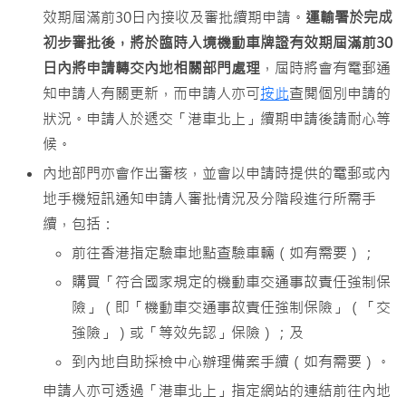
效期屆滿前30日內接收及審批續期申請。
運輸署於完成
初步審批後，將於臨時入境機動車牌證有效期屆滿前30
日內將申請轉交內地相關部門處理
，屆時將會有電郵通
知申請人有關更新，而申請人亦可
按此
查閲個別申請的
狀況。申請人於遞交「港車北上」續期申請後請耐心等
候。
內地部門亦會作出審核，並會以申請時提供的電郵或內
地手機短訊通知申請人審批情況及分階段進行所需手
續，包括：
前往香港指定驗車地點查驗車輛（如有需要）；
購買「符合國家規定的機動車交通事故責任強制保
險」（即「機動車交通事故責任強制保險」（「交
強險」）或「等效先認」保險）；及
到內地自助採檢中心辦理備案手續（如有需要）。
申請人亦可透過「港車北上」指定網站的連結前往內地