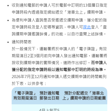
收到通知電郵的申請人可於電郵中訂明的13個曆日指定
申請時段內透過指定網站遞交「港車北上」續期申請。
為便利申請人查詢是否受邀遞交續期申請、獲分配的指
定申請時段及登入密碼等資訊，申請人可
按此
登入「查
詢續期申請邀請詳情」的功能，以自行查閱上述詳情。
通知時間表
於一般情況下，運輸署將於申請人的「電子牌證」有效
期屆滿日2至3個月前向申請人發出通知電郵。運輸署將
按收到續期申請的實際情況，適時作出修訂。
而申請人
獲分配的指定申請時段以通知電郵中訂明的時段為準。
2026年7月至12月通知申請人遞交續期申請的時間載列
於下表，以供參考：
「電子牌證」
預計通知電
預計分配遞交「港車北
有效期屆滿日
郵發出日期
上」續期申請的日期範圍
4月上旬至5