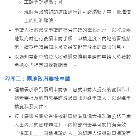
車輛登記號碼；及
現時有效的封閉道路通行許可證編號／電子批准信
上的批准編號。
申請人須於遞交申請時提供正確的電郵地址，以收取兩
地政府就進行後續申請手續、申請進度、內地的審批結
果、續期申請通知以及交通安排等發出的電郵訊息。
以通知電郵中的登入密碼遞交續期申請的申請人將獲豁
免遞交「指定司機聲明書」。
程序二：兩地政府審批申請
運輸署於收到續期申請後，會就申請人提交的資料作出
初步審批及於有需要時透過電郵聯絡申請人，以跟進申
請資料及文件。
按《廣東省關於香港機動車經港珠澳大橋珠海公路口岸
入出內地的管理辦法》，內地部門最早可於持有有效
「港車北上」兩地牌證的人士的臨時入境機動車牌證有