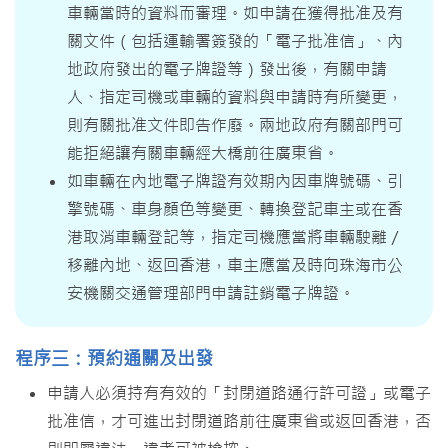
車輛當時的資料而審理。如申請在獲得批准及有
關文件（包括運輸署簽發的「電子批准信」、內
地政府發出的電子牌證等）發出後，有關申請
人、指定司機或車輛的資料與申請時有所變更，
則有關批准文件即告作廢。兩地政府有關部門可
能拒絕讓有關車輛經大橋前往廣東省。
如車輛在內地電子牌證有效期內因車牌號碼、引
擎號碼、車身顏色等變更、轉換登記車主或在香
港取消車輛登記等，指定司機應當將車輛駛離／
移離內地、返回香港，車主應當及時向珠海市公
安機關交通管理部門申請註銷電子牌證。
程序三：預約通關及出發
申請人必須持有有效的「封閉道路通行許可證」或電子
批准信，才可進出封閉道路前往廣東省或返回香港，否