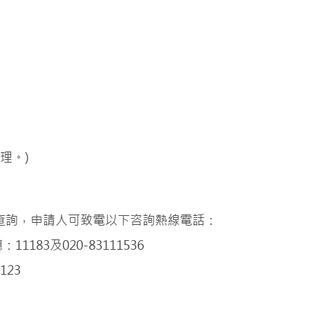
理。)
查詢，申請人可致電以下咨詢熱線電話：
83及020-83111536
123