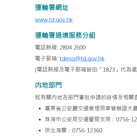
運輸署網址
www.td.gov.hk
運輸署過境服務分組
電話熱線: 2804 2600
電子郵箱:
tdenq@td.gov.hk
(電話熱線及電子郵箱皆由「1823」代為處
内地部門
就有關內地各部門審批申請的詳情及相關
廣東省公安廳交通管理局車管辦證大廳：111
珠海市公安局交通警察支隊：0756-12
拱北海關：0756-12360