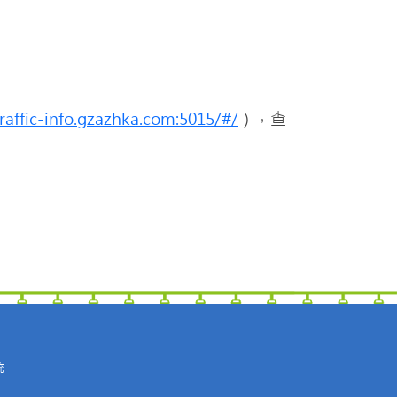
traffic-info.gzazhka.com:5015/#/
），查
統